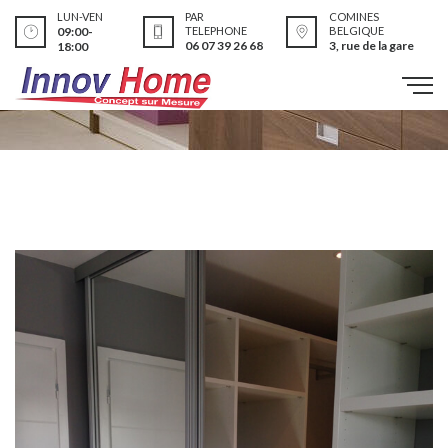
LUN-VEN
PAR
COMINES
09:00-
TELEPHONE
BELGIQUE
06 07 39 26 68
3, rue de la gare
18:00
Réalisations