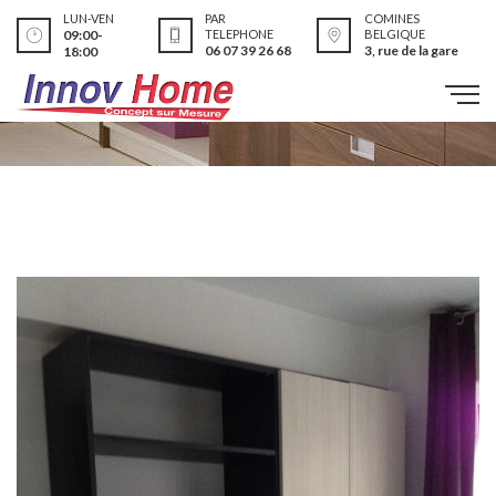
LUN-VEN
PAR
COMINES
09:00-
TELEPHONE
BELGIQUE
06 07 39 26 68
3, rue de la gare
18:00
Réalisations