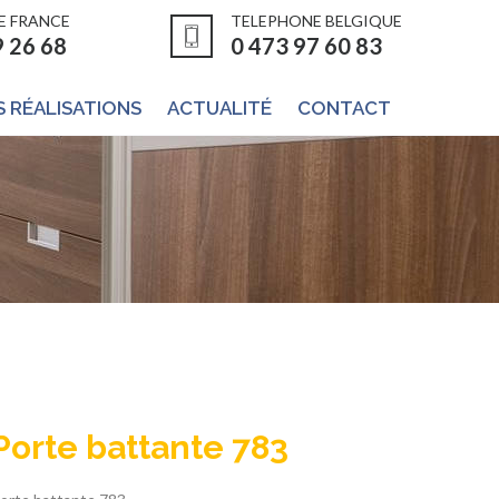
E FRANCE
TELEPHONE BELGIQUE
9 26 68
0 473 97 60 83
 RÉALISATIONS
ACTUALITÉ
CONTACT
Porte battante 783