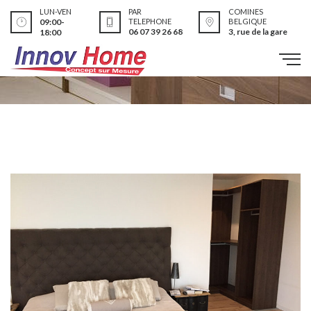
LUN-VEN
PAR
COMINES
09:00-
TELEPHONE
BELGIQUE
06 07 39 26 68
3, rue de la gare
18:00
Réalisations