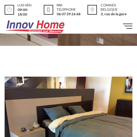
LUN-VEN
PAR
COMINES
09:00-
TELEPHONE
BELGIQUE
06 07 39 26 68
3, rue de la gare
18:00
Réalisations