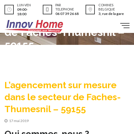
L’agencement sur
LUN-VEN
PAR
COMINES
09:00-
TELEPHONE
BELGIQUE
06 07 39 26 68
3, rue de la gare
18:00
mesure dans le secteur
de Faches-Thumesnil –
59155
L’agencement sur mesure
dans le secteur de Faches-
Thumesnil – 59155
17 mai 2019
Qui sommes-nous ?