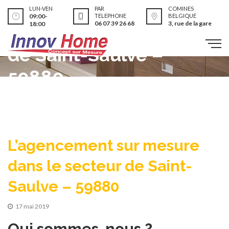
L’agencement sur
LUN-VEN
PAR
COMINES
09:00-
TELEPHONE
BELGIQUE
06 07 39 26 68
3, rue de la gare
18:00
mesure dans le secteur
de Saint-Saulve –
59880
L’agencement sur mesure
dans le secteur de Saint-
Saulve – 59880
17 mai 2019
Qui sommes-nous ?