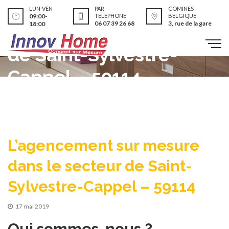
L’agencement sur
LUN-VEN
PAR
COMINES
09:00-
TELEPHONE
BELGIQUE
06 07 39 26 68
3, rue de la gare
18:00
mesure dans le secteur
de Saint-Sylvestre-
Cappel – 59114
L’agencement sur mesure
dans le secteur de Saint-
Sylvestre-Cappel – 59114
17 mai 2019
Qui sommes-nous ?