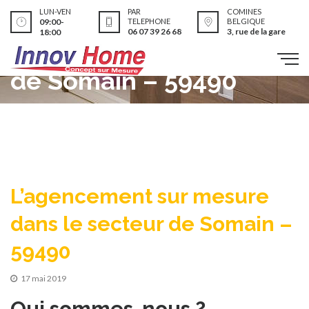
L’agencement sur
LUN-VEN
PAR
COMINES
09:00-
TELEPHONE
BELGIQUE
06 07 39 26 68
3, rue de la gare
18:00
mesure dans le secteur
de Somain – 59490
L’agencement sur mesure
dans le secteur de Somain –
59490
17 mai 2019
Qui sommes-nous ?