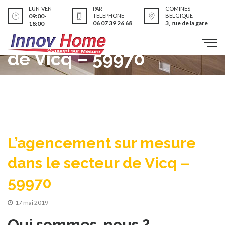
L’agencement sur
LUN-VEN
PAR
COMINES
09:00-
TELEPHONE
BELGIQUE
06 07 39 26 68
3, rue de la gare
18:00
mesure dans le secteur
de Vicq – 59970
L’agencement sur mesure
dans le secteur de Vicq –
59970
17 mai 2019
Qui sommes-nous ?