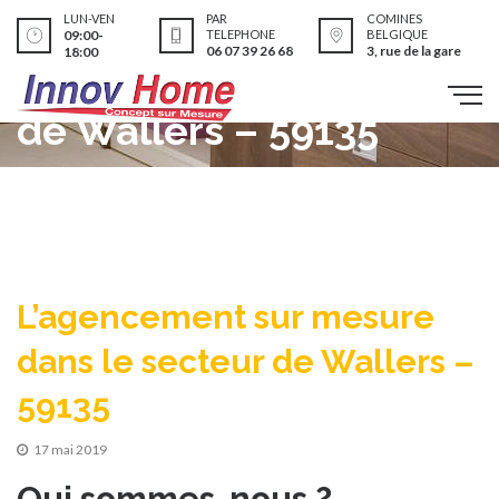
L’agencement sur
LUN-VEN
PAR
COMINES
09:00-
TELEPHONE
BELGIQUE
06 07 39 26 68
3, rue de la gare
18:00
mesure dans le secteur
de Wallers – 59135
L’agencement sur mesure
dans le secteur de Wallers –
59135
17 mai 2019
Qui sommes-nous ?