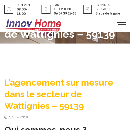
L’agencement sur
LUN-VEN
PAR
COMINES
09:00-
TELEPHONE
BELGIQUE
06 07 39 26 68
3, rue de la gare
18:00
mesure dans le secteur
de Wattignies – 59139
L’agencement sur mesure
dans le secteur de
Wattignies – 59139
17 mai 2019
Qui sommes-nous ?