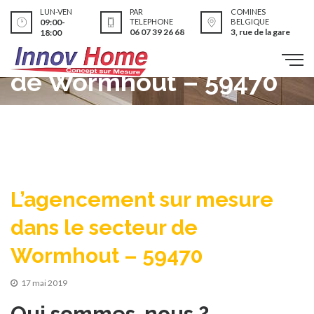
L’agencement sur
LUN-VEN
PAR
COMINES
09:00-
TELEPHONE
BELGIQUE
06 07 39 26 68
3, rue de la gare
18:00
mesure dans le secteur
de Wormhout – 59470
L’agencement sur mesure
dans le secteur de
Wormhout – 59470
17 mai 2019
Qui sommes-nous ?